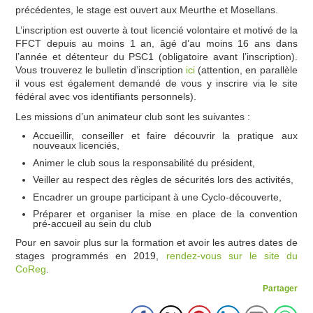
précédentes, le stage est ouvert aux Meurthe et Mosellans.
INFOS & PRESSE
L’inscription est ouverte à tout licencié volontaire et motivé de la
FFCT depuis au moins 1 an, âgé d’au moins 16 ans dans
BICLOU
l’année et détenteur du PSC1 (obligatoire avant l’inscription).
Vous trouverez le bulletin d’inscription
ici
(attention, en parallèle
il vous est également demandé de vous y inscrire via le site
COMMISSIONS
fédéral avec vos identifiants personnels).
Les missions d’un animateur club sont les suivantes :
SITES BPF
Accueillir, conseiller et faire découvrir la pratique aux
nouveaux licenciés,
ESPACE MEMBRES
Animer le club sous la responsabilité du président,
Veiller au respect des règles de sécurités lors des activités,
Encadrer un groupe participant à une Cyclo-découverte,
Préparer et organiser la mise en place de la convention
pré-accueil au sein du club
Pour en savoir plus sur la formation et avoir les autres dates de
stages programmés en 2019,
rendez-vous sur le site du
CoReg
.
Partager