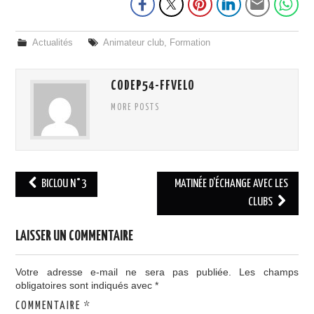
Actualités
Animateur club
,
Formation
CODEP54-FFVELO
MORE POSTS
Navigation
BICLOU N°3
MATINÉE D’ÉCHANGE AVEC LES
des
CLUBS
articles
LAISSER UN COMMENTAIRE
Votre adresse e-mail ne sera pas publiée.
Les champs
obligatoires sont indiqués avec
*
COMMENTAIRE
*