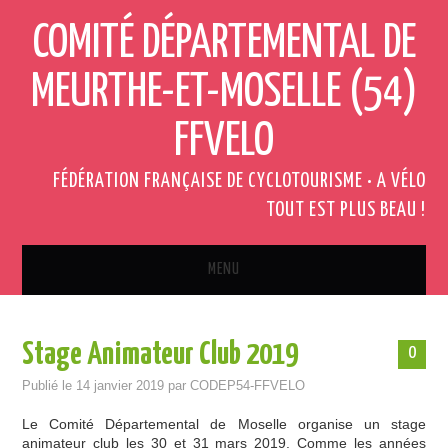
COMITÉ DÉPARTEMENTAL DE
MEURTHE-ET-MOSELLE (54)
FFVELO
FÉDÉRATION FRANÇAISE DE CYCLOTOURISME • A VÉLO
TOUT EST PLUS BEAU !
MENU
ACCUEIL
Stage Animateur Club 2019
0
QUI SOMMES-NOUS ?
Publié le
14 janvier 2019
par
CODEP54-FFVELO
ACTUALITÉS
Le Comité Départemental de Moselle organise un stage
animateur club les 30 et 31 mars 2019. Comme les années