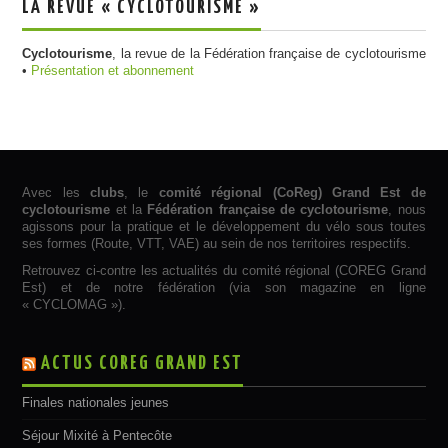
LA REVUE « CYCLOTOURISME »
Cyclotourisme
, la revue de la Fédération française de cyclotourisme
•
Présentation et abonnement
Avec les
clubs
, le
comité régional (CoReg) Grand Est de
cyclotourisme
et la
Fédération française de cyclotourisme
, nous
agissons pour la pratique et le développement du vélo sous toutes
ses formes (Route, VTT, VAE) au sein de nos territoires respectifs.
Retrouvez ci-contre les actualités du comité régional (COREG Grand
Est) et de notre fédération (via son magazine en ligne
« CYCLOMAG »).
ACTUS COREG GRAND EST
Finales nationales jeunes
Séjour Mixité à Pentecôte