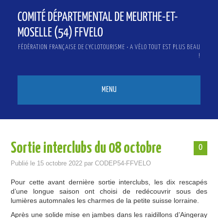
COMITÉ DÉPARTEMENTAL DE MEURTHE-ET-
MOSELLE (54) FFVELO
FÉDÉRATION FRANÇAISE DE CYCLOTOURISME • A VÉLO TOUT EST PLUS BEAU
!
MENU
ACCUEIL
QUI SOMMES-NOUS ?
Sortie interclubs du 08 octobre
0
ACTUALITÉS
Publié le
15 octobre 2022
par
CODEP54-FFVELO
INFOS & PRESSE
Pour cette avant dernière sortie interclubs, les dix rescapés
d’une longue saison ont choisi de redécouvrir sous des
lumières automnales les charmes de la petite suisse lorraine.
BICLOU
Après une solide mise en jambes dans les raidillons d’Aingeray