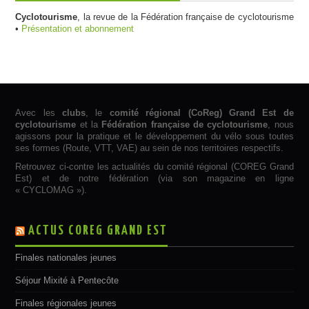
Cyclotourisme
, la revue de la Fédération française de cyclotourisme
•
Présentation et abonnement
Avec les
clubs
, le
comité régional (CoReg) Grand Est de
cyclotourisme
et la
Fédération française de cyclotourisme
, nous
agissons pour la pratique et le développement du vélo sous toutes
ses formes (Route, VTT, VAE) au sein de nos territoires respectifs.
Retrouvez ci-contre les actualités du comité régional (COREG Grand
Est) et de notre fédération (via son magazine en ligne
« CYCLOMAG »).
ACTUS COREG GRAND EST
Finales nationales jeunes
Séjour Mixité à Pentecôte
Finales régionales jeunes