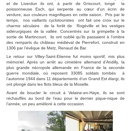
COMMISSIONS
et de Liverdun ils ont, à partir de Griscourt, longé la
poissonneuse Esch, qui serpente au cœur d’un écrin de
SITES BPF
verdure, aux couleurs magnifiques en cette saison. Pris par le
temps, nos vaillants cyclotouristes ont fait une croix sur le
charme séculaire de la forêt de Rogéville et les vestiges
ESPACE MEMBRES
sidérurgiques de la vallée. Concentrés sur la grimpette à la
sortie de Martincourt, ils ont oublié qu’ils passaient à l’ombre
des remparts du château médiéval de Pierrefort, construit en
1306 par l’évêque de Metz, Renaud de Bar.
Le retour sur Villey-Saint-Etienne fut moins sportif, mis plus
mémoriel. Après un arrêt au cimetière allemand d’Andilly, la
plus grande nécropole allemande en France de la seconde
guerre mondiale, où reposent 33085 soldats tombés à
l’automne 1944 dans 11 départements d’un Grand Est élargi, ils
ont plongé dans les flots bleus de la Moselle.
Avant de boucler le circuit à Velaine-en-Haye, ils se sont
réchauffés au bord de l’eau pour le dernier pique-nique de
l’année, un peu amélioré à cette occasion.