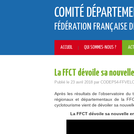
COMITÉ DÉPARTEME
FÉDÉRATION FRANÇAISE D
ACCUEIL
QUI SOMMES-NOUS ?
ACT
La FFCT dévoile sa nouvelle
Publié le
23 avril 2018
par
CODEP54-FFVEL
Après les résultats de l’observatoire d
régionaux et départementaux de la FFC
cyclotourisme vient de dévoiler sa nouvelle
La FFCT dévoile sa nouvelle ent