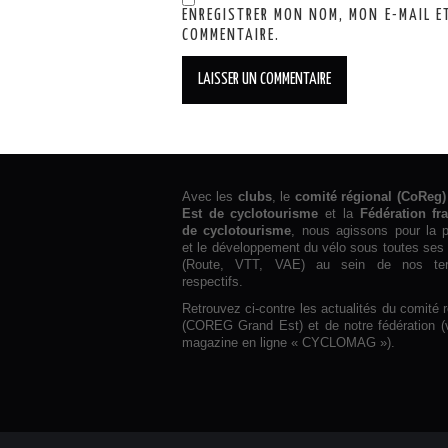
ENREGISTRER MON NOM, MON E-MAIL E
COMMENTAIRE.
Avec les
clubs
, le
comité régional (CoReg)
Est de cyclotourisme
et la
Fédération fr
de cyclotourisme
, nous agissons pour la p
et le développement du vélo sous toutes ses
(Route, VTT, VAE) au sein de nos terri
respectifs.
Retrouvez ci-contre les actualités du comité r
(COREG Grand Est) et de notre fédération (
magazine en ligne « CYCLOMAG »).