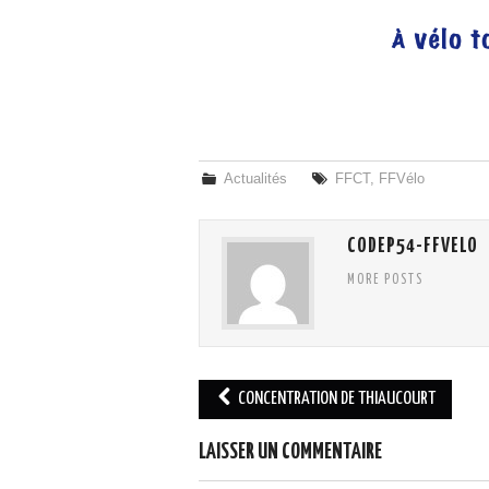
Actualités
FFCT
,
FFVélo
CODEP54-FFVELO
MORE POSTS
Navigation
CONCENTRATION DE THIAUCOURT
des
articles
LAISSER UN COMMENTAIRE