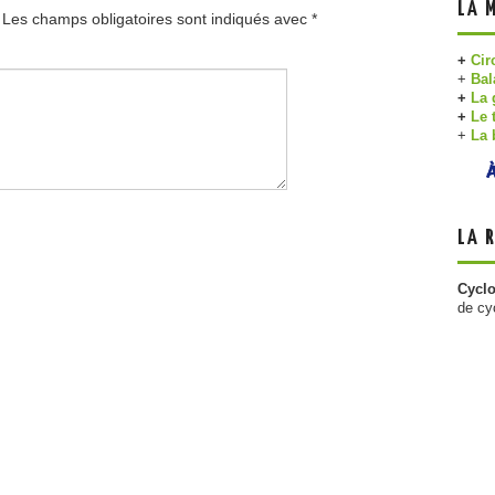
LA 
Les champs obligatoires sont indiqués avec
*
+
Cir
+
Bal
+
La 
+
Le 
+
La 
LA 
Cycl
de cy