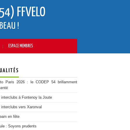
54) FFVELO
BEAU !
ESPACE MEMBRES
UALITÉS
 to Paris 2026 : le CODEP 54 brillamment
senté
e interclubs à Fontenoy la Joute
e interclubs vers Xaronval
eam en fête
ule : Soyons prudents