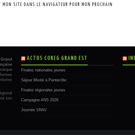
T MON SITE DANS LE NAVIGATEUR POUR MON PROCHAIN
ACTUS COREG GRAND EST
IN
 Grand
ançaise
ratique
Finales nationales jeunes
 formes
toires
Séjour Mixité à Pentecôte
Finales régionales jeunes
égional
via son
Campagne ANS 2026
Journée SRAV