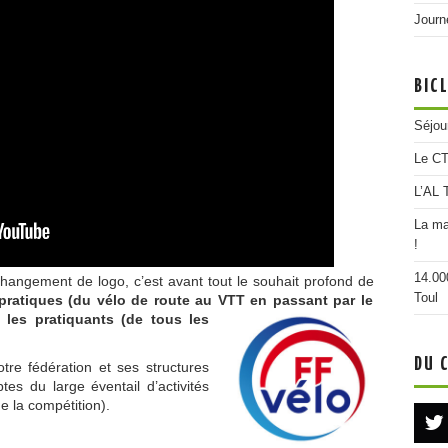
Journ
BIC
Séjou
Le CT
L’AL 
La ma
!
14.00
changement de logo, c’est avant tout le souhait profond de
Toul
pratiques (du vélo de route au VTT en passant par le
 le
s pratiquants (de tous les
DU 
re fédération et ses structures
tes du large éventail d’activités
e la compétition).