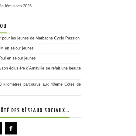
ée féminines 2026
LOU
r pour les jeunes de Marbache Cyclo Passion
M en séjour jeunes
Toul en séjour jeunes
ison éclusière d’Arnaville se refait une beauté
0 kilomètres parcourus aux 40ème Côtes de
CÔTÉ DES RÉSEAUX SOCIAUX…