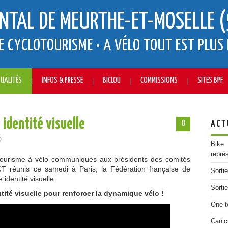
NTAL DE MEURTHE-ET-MOSELLE (
E CYCLOTOURISME • A VÉLO TOUT EST PLUS 
UALITÉS
INFOS & PRESSE
BICLOU
COMMISSIONS
SITES BPF
 identité visuelle
0
ACT
O
Bike
repré
u tourisme à vélo communiqués aux présidents des comités
T réunis ce samedi à Paris, la Fédération française de
Sorti
 identité visuelle.
Sorti
ité visuelle pour renforcer la dynamique vélo !
One t
Canic