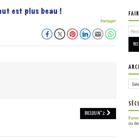
FAI
Partager
Reche
ARC
Archi
SÉC
BICLOU N°2
Formu
ou de