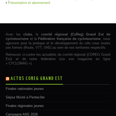
•
Présentation et abonnement
Avec les
clubs
, le
comité régional (CoReg) Grand Est de
cyclotourisme
et la
Fédération française de cyclotourisme
, nous
agissons pour la pratique et le développement du vélo sous toutes
ses formes (Route, VTT, VAE) au sein de nos territoires respectifs.
Retrouvez ci-contre les actualités du comité régional (COREG Grand
Est) et de notre fédération (via son magazine en ligne
« CYCLOMAG »).
ACTUS COREG GRAND EST
Finales nationales jeunes
Séjour Mixité à Pentecôte
Finales régionales jeunes
Campagne ANS 2026