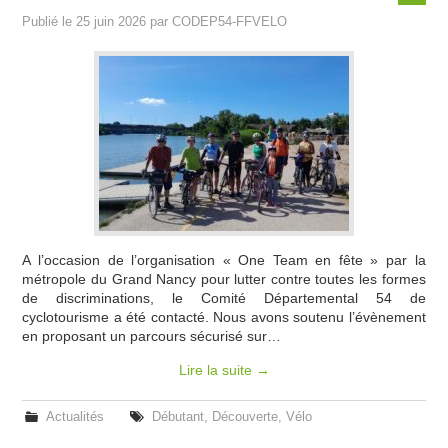
Publié le
25 juin 2026
par
CODEP54-FFVELO
INFOS & PRESSE
BICLOU
COMMISSIONS
SITES BPF
ESPACE MEMBRES
A l’occasion de l’organisation « One Team en fête » par la
métropole du Grand Nancy pour lutter contre toutes les formes
de discriminations, le Comité Départemental 54 de
cyclotourisme a été contacté. Nous avons soutenu l’évènement
en proposant un parcours sécurisé sur…
Lire la suite
→
Actualités
Débutant
,
Découverte
,
Vélo