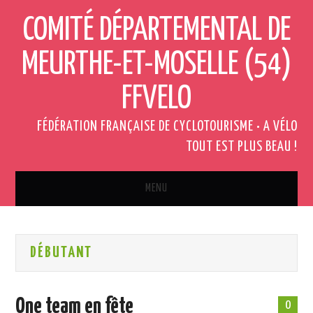
COMITÉ DÉPARTEMENTAL DE
MEURTHE-ET-MOSELLE (54)
FFVELO
FÉDÉRATION FRANÇAISE DE CYCLOTOURISME • A VÉLO
TOUT EST PLUS BEAU !
MENU
ACCUEIL
DÉBUTANT
QUI SOMMES-NOUS ?
ACTUALITÉS
One team en fête
0