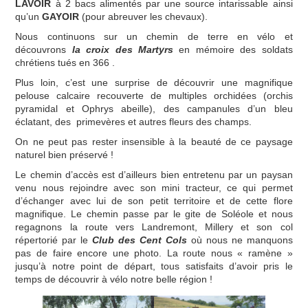
LAVOIR
à 2 bacs alimentés par une source intarissable ainsi
qu’un
GAYOIR
(pour abreuver les chevaux).
Nous continuons sur un chemin de terre en vélo et
découvrons
la croix des Martyrs
en mémoire des soldats
chrétiens tués en 366 .
Plus loin, c’est une surprise de découvrir une magnifique
pelouse calcaire recouverte de multiples orchidées (orchis
pyramidal et Ophrys abeille), des campanules d’un bleu
éclatant, des primevères et autres fleurs des champs.
On ne peut pas rester insensible à la beauté de ce paysage
naturel bien préservé !
Le chemin d’accès est d’ailleurs bien entretenu par un paysan
venu nous rejoindre avec son mini tracteur, ce qui permet
d’échanger avec lui de son petit territoire et de cette flore
magnifique. Le chemin passe par le gite de Soléole et nous
regagnons la route vers Landremont, Millery et son col
répertorié par le
Club des Cent Cols
où nous ne manquons
pas de faire encore une photo. La route nous « ramène »
jusqu’à notre point de départ, tous satisfaits d’avoir pris le
temps de découvrir à vélo notre belle région !