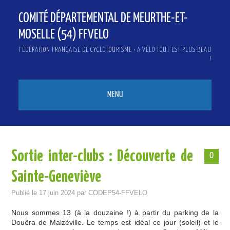
COMITÉ DÉPARTEMENTAL DE MEURTHE-ET-
MOSELLE (54) FFVELO
FÉDÉRATION FRANÇAISE DE CYCLOTOURISME • A VÉLO TOUT EST PLUS BEAU
!
MENU
ACCUEIL
QUI SOMMES-NOUS ?
Sortie inter-clubs : Découverte de
0
ACTUALITÉS
Sainte-Geneviève
INFOS & PRESSE
Publié le
17 juin 2024
par
CODEP54-FFVELO
BICLOU
Nous sommes 13 (à la douzaine !) à partir du parking de la
Douëra de Malzéville. Le temps est idéal ce jour (soleil) et le