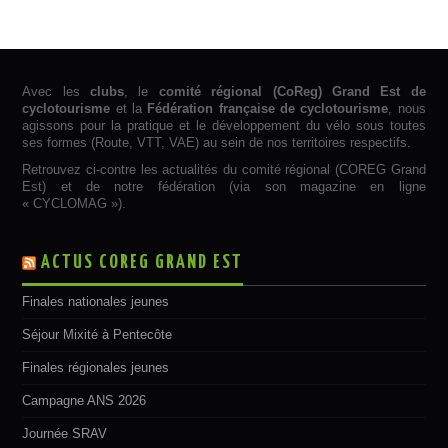
Avec les
clubs
, le
comité régional (CoReg) Grand Est de
cyclotourisme
et la
Fédération française de cyclotourisme
, nous
agissons pour la pratique et le développement du vélo sous toutes
ses formes (Route, VTT, VAE) au sein de nos territoires respectifs.
Retrouvez ci-contre les actualités du comité régional (COREG Grand
Est) et de notre fédération (via son magazine en ligne
« CYCLOMAG »).
ACTUS COREG GRAND EST
Finales nationales jeunes
Séjour Mixité à Pentecôte
Finales régionales jeunes
Campagne ANS 2026
Journée SRAV