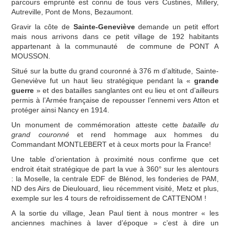
parcours emprunté est connu de tous vers Custines, Millery,
COMMISSIONS
Autreville, Pont de Mons, Bezaumont.
SITES BPF
Gravir la côte de
Sainte-Geneviève
demande un petit effort
mais nous arrivons dans ce petit village de 192 habitants
appartenant à la communauté de commune de PONT A
ESPACE MEMBRES
MOUSSON.
Situé sur la butte du grand couronné à 376 m d’altitude, Sainte-
Geneviève fut un haut lieu stratégique pendant la «
grande
guerre
» et des batailles sanglantes ont eu lieu et ont d’ailleurs
permis à l’Armée française de repousser l’ennemi vers Atton et
protéger ainsi Nancy en 1914.
Un monument de commémoration atteste cette
bataille du
grand couronné
et rend hommage aux hommes du
Commandant MONTLEBERT et à ceux morts pour la France!
Une table d’orientation à proximité nous confirme que cet
endroit était stratégique de part la vue à 360° sur les alentours
: la Moselle, la centrale EDF de Blénod, les fonderies de PAM,
ND des Airs de Dieulouard, lieu récemment visité, Metz et plus,
exemple sur les 4 tours de refroidissement de CATTENOM !
A la sortie du village, Jean Paul tient à nous montrer « les
anciennes machines à laver d’époque » c’est à dire un