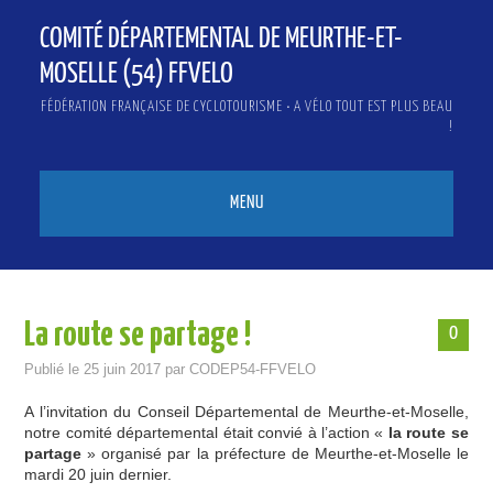
COMITÉ DÉPARTEMENTAL DE MEURTHE-ET-
MOSELLE (54) FFVELO
FÉDÉRATION FRANÇAISE DE CYCLOTOURISME • A VÉLO TOUT EST PLUS BEAU
!
MENU
ACCUEIL
QUI SOMMES-NOUS ?
La route se partage !
0
ACTUALITÉS
Publié le
25 juin 2017
par
CODEP54-FFVELO
INFOS & PRESSE
A l’invitation du Conseil Départemental de Meurthe-et-Moselle,
notre comité départemental était convié à l’action «
la route se
partage
» organisé par la préfecture de Meurthe-et-Moselle le
BICLOU
mardi 20 juin dernier.