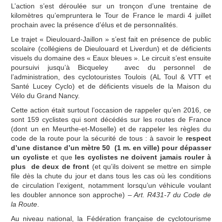
COMMISSIONS
L’action s’est déroulée sur un tronçon d’une trentaine de
kilomètres qu’empruntera le Tour de France le mardi 4 juillet
SITES BPF
prochain avec la présence d’élus et de personnalités.
Le trajet « Dieulouard-Jaillon » s’est fait en présence de public
ESPACE MEMBRES
scolaire (collégiens de Dieulouard et Liverdun) et de déficients
visuels du domaine des « Eaux bleues ». Le circuit s’est ensuite
poursuivi jusqu’à Bicqueley avec du personnel de
l’administration, des cyclotouristes Toulois (AL Toul & VTT et
Santé Lucey Cyclo) et de déficients visuels de la Maison du
Vélo du Grand Nancy.
Cette action était surtout l’occasion de rappeler qu’en 2016, ce
sont 159 cyclistes qui sont décédés sur les routes de France
(dont un en Meurthe-et-Moselle) et de rappeler les règles du
code de la route pour la sécurité de tous : à savoir le
respect
d’une distance d’un mètre 50 (1 m. en ville) pour dépasser
un cycliste
et que
les cyclistes ne doivent jamais rouler à
plus de deux de front
(et qu’ils doivent se mettre en simple
file dès la chute du jour et dans tous les cas où les conditions
de circulation l’exigent, notamment lorsqu’un véhicule voulant
les doubler annonce son approche) –
Art. R431-7 du Code de
la Route
.
Au niveau national, la Fédération française de cyclotourisme