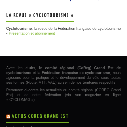
LA REVUE « CYCLOTOURISME »
Cyclotourisme
, la revue de la Fédération française de cyclotourisme
•
Présentation et abonnement
Avec les
clubs
, le
comité régional (CoReg) Grand Est de
cyclotourisme
et la
Fédération française de cyclotourisme
, nous
agissons pour la pratique et le développement du vélo sous toutes
ses formes (Route, VTT, VAE) au sein de nos territoires respectifs.
Retrouvez ci-contre les actualités du comité régional (COREG Grand
Est) et de notre fédération (via son magazine en ligne
« CYCLOMAG »).
ACTUS COREG GRAND EST