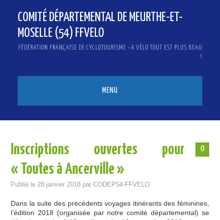
COMITÉ DÉPARTEMENTAL DE MEURTHE-ET-
MOSELLE (54) FFVELO
FÉDÉRATION FRANÇAISE DE CYCLOTOURISME • A VÉLO TOUT EST PLUS BEAU
!
MENU
ACCUEIL
QUI SOMMES-NOUS ?
Inscriptions ouvertes pour
0
ACTUALITÉS
« Toutes à Ancerville »
INFOS & PRESSE
Publié le
28 janvier 2018
par
CODEP54-FFVELO
BICLOU
Dans la suite des précédents voyages itinérants des féminines,
l’édition 2018 (organisée par notre comité départemental) se