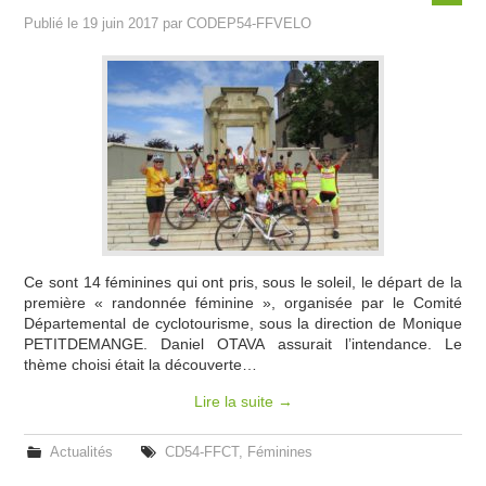
Publié le
19 juin 2017
par
CODEP54-FFVELO
INFOS & PRESSE
BICLOU
COMMISSIONS
SITES BPF
ESPACE MEMBRES
Ce sont 14 féminines qui ont pris, sous le soleil, le départ de la
première « randonnée féminine », organisée par le Comité
Départemental de cyclotourisme, sous la direction de Monique
PETITDEMANGE. Daniel OTAVA assurait l’intendance. Le
thème choisi était la découverte…
Lire la suite
→
Actualités
CD54-FFCT
,
Féminines