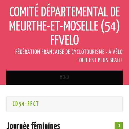
COMITÉ DÉPARTEMENTAL DE
MEURTHE-ET-MOSELLE (54)
FFVELO
FÉDÉRATION FRANÇAISE DE CYCLOTOURISME • A VÉLO
TOUT EST PLUS BEAU !
MENU
ACCUEIL
CD54-FFCT
QUI SOMMES-NOUS ?
ACTUALITÉS
Journée féminines
0