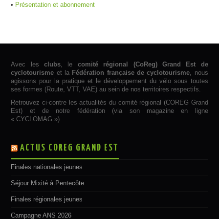
•
Présentation et abonnement
Avec les
clubs
, le
comité régional (CoReg) Grand Est de
cyclotourisme
et la
Fédération française de cyclotourisme
, nous
agissons pour la pratique et le développement du vélo sous toutes
ses formes (Route, VTT, VAE) au sein de nos territoires respectifs.
Retrouvez ci-contre les actualités du comité régional (COREG Grand
Est) et de notre fédération (via son magazine en ligne
« CYCLOMAG »).
ACTUS COREG GRAND EST
Finales nationales jeunes
Séjour Mixité à Pentecôte
Finales régionales jeunes
Campagne ANS 2026