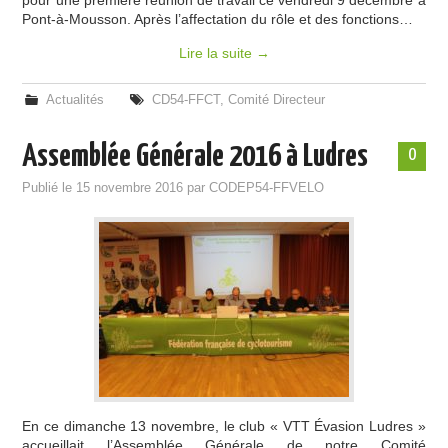
pour une première réunion de travail ce vendredi 9 décembre à
Pont-à-Mousson. Après l’affectation du rôle et des fonctions…
Lire la suite
→
Actualités
CD54-FFCT
,
Comité Directeur
Assemblée Générale 2016 à Ludres
0
Publié le
15 novembre 2016
par
CODEP54-FFVELO
En ce dimanche 13 novembre, le club « VTT Évasion Ludres »
accueillait l’Assemblée Générale de notre Comité